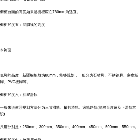
橱柜台面的高度如果是橱柜应在780mm为适宜。
橱柜尺度五：底脚线的高度
木饰面
低脚的高度一
新疆橱柜
般为80mm，能够规划，一般分为石材脚、不锈钢脚、密度板
脚、PVC板脚等。
橱柜尺度六：抽屉滑轨
一般来说依照规划方法分为三节滑轨、抽邦滑轨、滚轮路轨(能够百度遍及下滑轨常
识)
尺度分别是：250mm、300mm、350mm、400mm、450mm、500mm、550mm。
橱柜尺度七：拉篮与分类