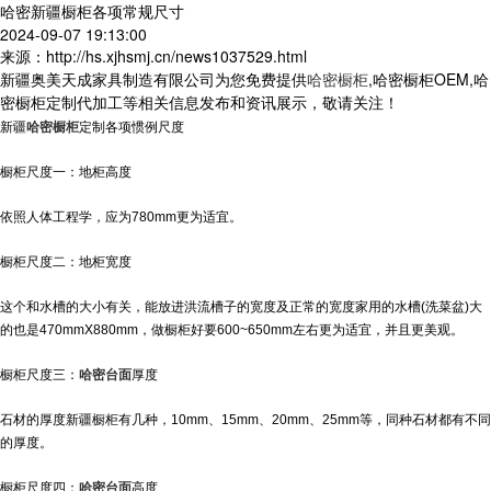
哈密新疆橱柜各项常规尺寸
2024-09-07 19:13:00
来源：http://hs.xjhsmj.cn/news1037529.html
新疆奥美天成家具制造有限公司为您免费提供
哈密橱柜
,哈密橱柜OEM,哈
密橱柜定制代加工等相关信息发布和资讯展示，敬请关注！
新疆
哈密橱柜
定制各项惯例尺度
橱柜尺度一：地柜高度
依照人体工程学，应为780mm更为适宜。
橱柜尺度二：地柜宽度
这个和水槽的大小有关，能放进洪流槽子的宽度及正常的宽度家用的水槽(洗菜盆)大
的也是470mmX880mm，做橱柜好要600~650mm左右更为适宜，并且更美观。
橱柜尺度三：
哈密台面
厚度
石材的厚度
新疆橱柜
有几种，10mm、15mm、20mm、25mm等，同种石材都有不同
的厚度。
橱柜尺度四：
哈密台面
高度